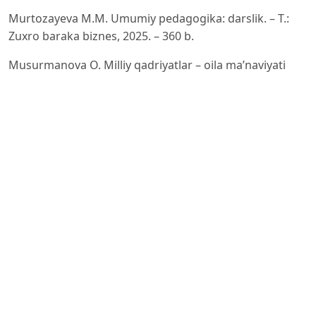
Murtozayeva M.M. Umumiy pedagogika: darslik. – T.:
Zuxro baraka biznes, 2025. – 360 b.
Musurmanova O. Milliy qadriyatlar – oila ma’naviyati
poydevori. Monografiya. – Toshkent: Zarvaraq
nashriyoti, 2023. – 113 b.
Toshpo'latov N., Nomozov M. Markaziy osiyo
mamlakatlarining madaniy va ma'rifiy hayoti / Journal of
Marketing, Business and Management. Volume 3, Issue
7 (December). – Page 80-83.