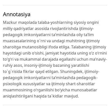
Annotasiya
Mazkur maqolada talaba-yoshlarning siyosiy ongini
milliy qadriyatlar asosida rivojlantirishda ijtimoiy-
pedagogik imkoniyatlarni ta’minlashda oliy ta’lim
muassasalarining o`rni va undagi muhitning ijtimoiy
sharoitga mutanosibligi ifoda etilga. Talabaning ijtimoiy
hayotdagi unib o‘sishi, jamiyat hayotida uning o‘z o‘rnini
to‘g‘ri va mukammal darajada egallashi uchun ma’naviy-
ruhiy asos, insoniy-ijtimoiy bazaning yaratilishi
to`g`risida fikrlar qayd etilgan. Shuningdek, ijtimoiy-
pedagogik imkoniyatlarni ta’minlashda pedagogik-
psixologik xususiyatlar va ijtimoiy shart-sharoitlar
muammosining o‘rganilishi bo‘yicha munosabatlar
aniqlashtirilgani haqida ta`kidlar mavjud.