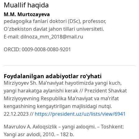
Muallif haqida
M.M. Murtozayeva
pedagogika fanlari doktori (DSc), professor,
O'zbekiston davlat jahon tillari universiteti.
E-mail: dilnoza_mm_2018@mail.ru
ORCID: 0009-0008-0080-9201
Foydalanilgan adabiyotlar ro‘yhati
Mirziyoyev Sh. Ma’naviyat hayotimizda yangi kuch,
yangi harakatga aylanishi kerak // Prezident Shavkat
Mirziyoyevning Respublika Ma’naviyat va ma’rifat
kengashining kengaytirilgan majlisidagi nutqi.
22.12.2023 //
https://president.uz/uz/lists/view/6941
Mavrulov A. Axloqsizlik – yangi axloqmi. – Toshkent:
Yangi asr avlodi, 2010. – 182 b.