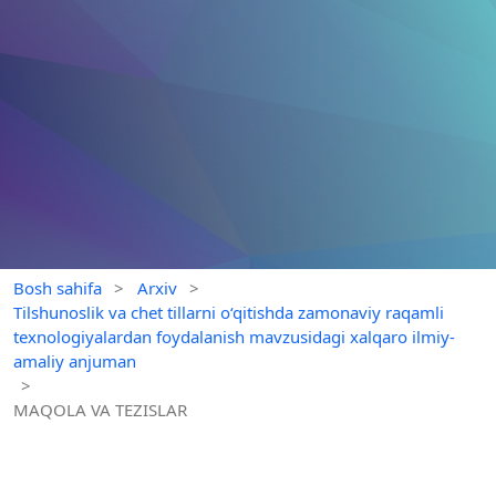
Bosh sahifa
>
Arxiv
>
Tilshunoslik va chet tillarni o‘qitishda zamonaviy raqamli
texnologiyalardan foydalanish mavzusidagi xalqaro ilmiy-
amaliy anjuman
>
MAQOLA VA TEZISLAR