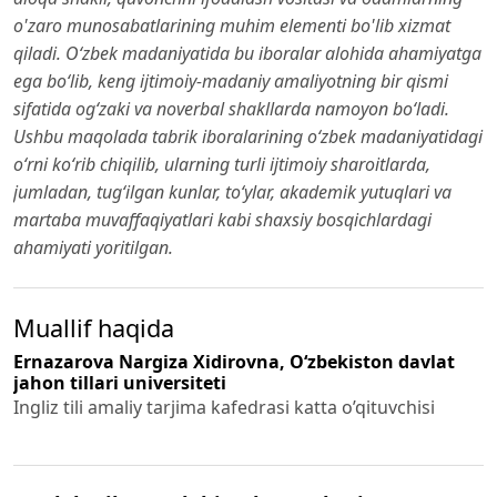
o'zaro munosabatlarining muhim elementi bo'lib xizmat
qiladi. O‘zbek madaniyatida bu iboralar alohida ahamiyatga
ega bo‘lib, keng ijtimoiy-madaniy amaliyotning bir qismi
sifatida og‘zaki va noverbal shakllarda namoyon bo‘ladi.
Ushbu maqolada tabrik iboralarining o‘zbek madaniyatidagi
o‘rni ko‘rib chiqilib, ularning turli ijtimoiy sharoitlarda,
jumladan, tug‘ilgan kunlar, to‘ylar, akademik yutuqlari va
martaba muvaffaqiyatlari kabi shaxsiy bosqichlardagi
ahamiyati yoritilgan.
Muallif haqida
Ernazarova Nargiza Xidirovna,
O‘zbekiston davlat
jahon tillari universiteti
Ingliz tili amaliy tarjima kafedrasi katta o’qituvchisi