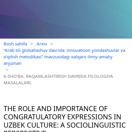
Bosh sahifa
>
Arxiv
>
“Arab tili globallashuv davrida: innovatsion yondashuvlar va
o‘qitish metodikasi” mavzusidagi xalqaro ilmiy-amaliy
anjuman
>
6-SHO‘BA. RAQAMLASHTIRISH DAVRIDA FILOLOGIYA
MASALALARI.
THE ROLE AND IMPORTANCE OF
CONGRATULATORY EXPRESSIONS IN
UZBEK CULTURE: A SOCIOLINGUISTIC