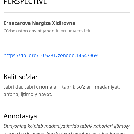
PERSPECTIVE
Ernazarova Nargiza Xidirovna
O‘zbekiston davlat jahon tillari universiteti
https://doi.org/10.5281/zenodo.14547369
Kalit so‘zlar
tabriklar, tabrik nomalari, tabrik so‘zlari, madaniyat,
an’ana, ijtimoiy hayot.
Annotasiya
Dunyoning ko'plab madaniyatlarida tabrik xabarlari ijtimoiy
aloqa shakli, quvonchni ifodalash vositasi va odamlarning