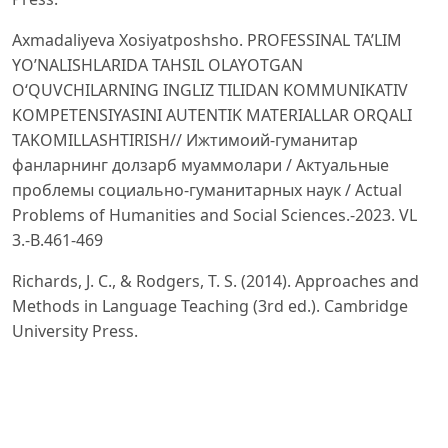
Axmadaliyeva Xosiyatposhsho. PROFESSINAL TA’LIM
YO’NALISHLARIDA TAHSIL OLAYOTGAN
O‘QUVCHILARNING INGLIZ TILIDAN KOMMUNIKATIV
KOMPETENSIYASINI AUTENTIK MATERIALLAR ORQALI
TAKOMILLASHTIRISH// Ижтимоий-гуманитар
фанларнинг долзарб муаммолари / Актуальные
проблемы социально-гуманитарных наук / Actual
Problems of Humanities and Social Sciences.-2023. VL
3.-B.461-469
Richards, J. C., & Rodgers, T. S. (2014). Approaches and
Methods in Language Teaching (3rd ed.). Cambridge
University Press.
Taguchi, N. (2008). The role of learning environment in
the development of pragmatic comprehension. Studies
in Second Language Acquisition, 30(4), 423–452.