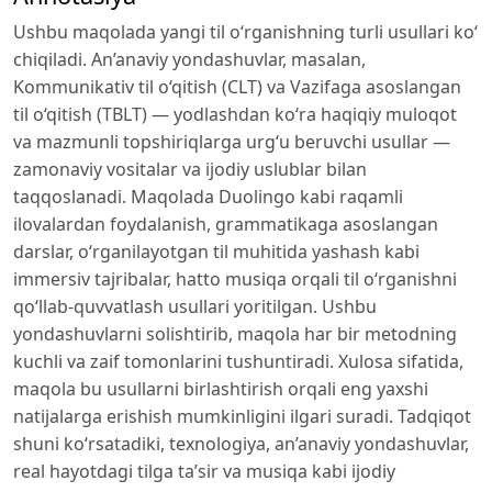
Ushbu maqolada yangi til o‘rganishning turli usullari ko‘r
chiqiladi. An’anaviy yondashuvlar, masalan,
Kommunikativ til o‘qitish (CLT) va Vazifaga asoslangan
til o‘qitish (TBLT) — yodlashdan ko‘ra haqiqiy muloqot
va mazmunli topshiriqlarga urg‘u beruvchi usullar —
zamonaviy vositalar va ijodiy uslublar bilan
taqqoslanadi. Maqolada Duolingo kabi raqamli
ilovalardan foydalanish, grammatikaga asoslangan
darslar, o‘rganilayotgan til muhitida yashash kabi
immersiv tajribalar, hatto musiqa orqali til o‘rganishni
qo‘llab-quvvatlash usullari yoritilgan. Ushbu
yondashuvlarni solishtirib, maqola har bir metodning
kuchli va zaif tomonlarini tushuntiradi. Xulosa sifatida,
maqola bu usullarni birlashtirish orqali eng yaxshi
natijalarga erishish mumkinligini ilgari suradi. Tadqiqot
shuni ko‘rsatadiki, texnologiya, an’anaviy yondashuvlar,
real hayotdagi tilga ta’sir va musiqa kabi ijodiy