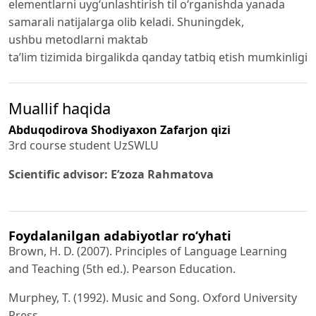
elementlarni uyg‘unlashtirish til o‘rganishda yanada
samarali natijalarga olib keladi. Shuningdek,
ushbu metodlarni maktab
ta’lim tizimida birgalikda qanday tatbiq etish mumkinligi
Muallif haqida
Abduqodirova Shodiyaxon Zafarjon qizi
3rd course student UzSWLU
Scientific advisor:
E’zoza
Rahmatova
Foydalanilgan adabiyotlar ro‘yhati
Brown, H. D. (2007). Principles of Language Learning
and Teaching (5th ed.). Pearson Education.
Murphey, T. (1992). Music and Song. Oxford University
Press.