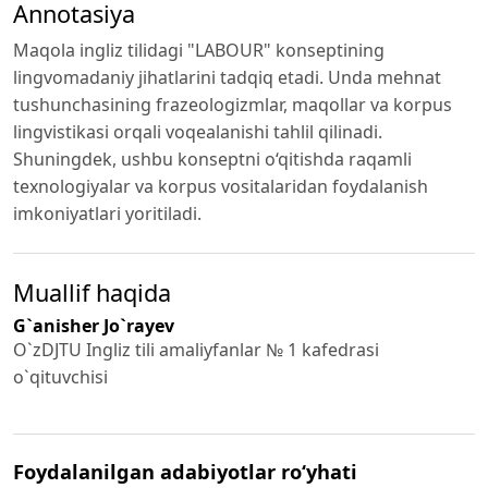
Annotasiya
Maqola ingliz tilidagi "LABOUR" konseptining
lingvomadaniy jihatlarini tadqiq etadi. Unda mehnat
tushunchasining frazeologizmlar, maqollar va korpus
lingvistikasi orqali voqealanishi tahlil qilinadi.
Shuningdek, ushbu konseptni o‘qitishda raqamli
texnologiyalar va korpus vositalaridan foydalanish
imkoniyatlari yoritiladi.
Muallif haqida
G`anisher Jo`rayev
O`zDJTU
Ingliz tili amaliyfanlar № 1 kafedrasi
o`qituvchisi
Foydalanilgan adabiyotlar ro‘yhati