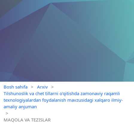
Bosh sahifa
>
Arxiv
>
Tilshunoslik va chet tillarni o‘qitishda zamonaviy raqamli
texnologiyalardan foydalanish mavzusidagi xalqaro ilmiy-
amaliy anjuman
>
MAQOLA VA TEZISLAR